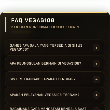
FAQ VEGAS108
PANDUAN & INFORMASI UNTUK PEMAIN
GAMES APA SAJA YANG TERSEDIA DI SITUS
+
VEGAS108?
Main bersama VEGAS108 pastinya tawarkan game judi
+
APA KEUNGGULAN BERMAIN DI VEGAS108?
online lengkap. Mulai dari Slot, Casino, Sportsbook,
Arcade dan juga Togel pun tersedia.
Keunggulan utama VEGAS108 terletak pada
+
SISTEM TRANSAKSI APAKAH LENGKAP?
kemudahan akses, koleksi game slot gacor yang
lengkap, serta performa yang responsif. Hal ini
Semua Bank Tersedia disini dan Qris Pun Ada.
membuat proses bermain terasa lebih lancar dan
+
APAKAH PELAYANAN VEGAS108 TERBAIK?
nyaman.
Sudah Pasti Ya, VEGAS108 Terkenal di Indonesia
BAGAIMANA CARA MENGATASI KENDALA SAAT