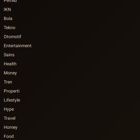
Pemilu
IKN
Bola
Tekno
Otomotif
Entertainment
Sains
Health
Money
Tren
Properti
Lifestyle
Hype
Travel
Homey
Food