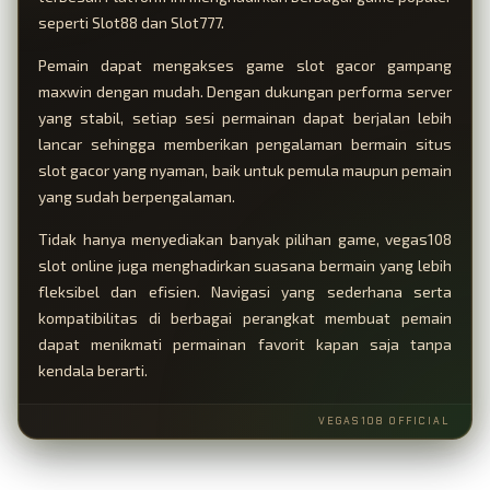
ini
yang lebih sant
seperti Slot88 dan Slot777.
membuat
nyaman, dan
pengalaman
cocok untuk
Pemain dapat mengakses game slot gacor gampang
bermain
berbagai tipe
menjadi
pemain.
maxwin dengan mudah. Dengan dukungan performa server
lebih praktis
yang stabil, setiap sesi permainan dapat berjalan lebih
setiap hari.
lancar sehingga memberikan pengalaman bermain
situs
slot gacor
yang nyaman, baik untuk pemula maupun pemain
yang sudah berpengalaman.
Tidak hanya menyediakan banyak pilihan game, vegas108
slot online
juga menghadirkan suasana bermain yang lebih
fleksibel dan efisien. Navigasi yang sederhana serta
kompatibilitas di berbagai perangkat membuat pemain
dapat menikmati permainan favorit kapan saja tanpa
kendala berarti.
VEGAS108 OFFICIAL