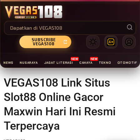
SUBSCRIBE
VEGAS108
NEWS
NUSARAYA
JAGAT LITERASI
CAHAYA
TEKNO
OTOMOTIF
Membership VEGAS108
VEGAS108 Link Situs
Slot88 Online Gacor
Maxwin Hari Ini Resmi
Terpercaya