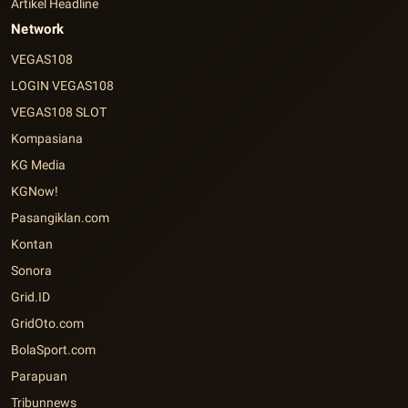
Artikel Headline
Network
VEGAS108
LOGIN VEGAS108
VEGAS108 SLOT
Kompasiana
KG Media
KGNow!
Pasangiklan.com
Kontan
Sonora
Grid.ID
GridOto.com
BolaSport.com
Parapuan
Tribunnews