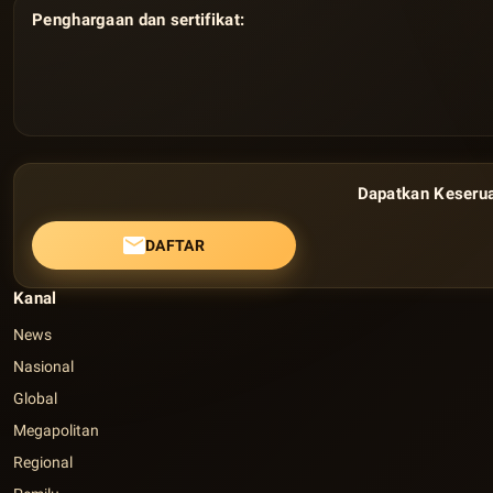
Penghargaan dan sertifikat:
Dapatkan Keseru
DAFTAR
Kanal
News
Nasional
Global
Megapolitan
Regional