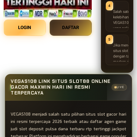
bermain slot
putaran terasa
terasa
online yang
4
lebih seru
sederhana,
konsisten dan
Salah satu
untuk diikuti.
navigasinya
menyenangka
kelebihan
Tidak sedikit
jelas, dan
Setiap sesi
VEGAS108
pemain yang
pilihan
LOGIN
DAFTAR
permainan
yang paling
menjadikan
permainannya
terasa hidup
terasa
situs ini
cocok untuk
karena banyak
adalah
5
sebagai salah
yang baru
pilihan game
kemudahan
Jika mencari
satu referensi
ingin
populer yang
akses dan
situs slot onli
utama untuk
mengenal
bisa dicoba,
tampilan
dengan tampil
bermain slot
dunia slot
sehingga
situs yang
modern dan
online.
online dengan
pemain tidak
responsif.
pilihan
lebih nyaman.
cepat bosan
Baik
permainan ya
saat menikmat
dimainkan
beragam,
VEGAS108 LINK SITUS SLOT88 ONLINE
permainan
lewat
VEGAS108 bis
GACOR MAXWIN HARI INI RESMI
LIVE
favorit mereka
perangkat
menjadi salah
TERPERCAYA
mobile
satu opsi yang
maupun
patut
desktop,
dipertimbangk
semuanya
Selain mudah
VEGAS108
menjadi salah satu pilihan situs slot gacor hari
tetap
digunakan, sit
ini resmi terpercaya 2026 terbaik atau daftar agen game
nyaman
ini juga
digunakan.
menghadirkan
judi slot deposit pulsa dana terbaru rtp tertinggi jackpot
Hal seperti
suasana berm
terbesar. Platform ini menghadirkan berbagai game populer