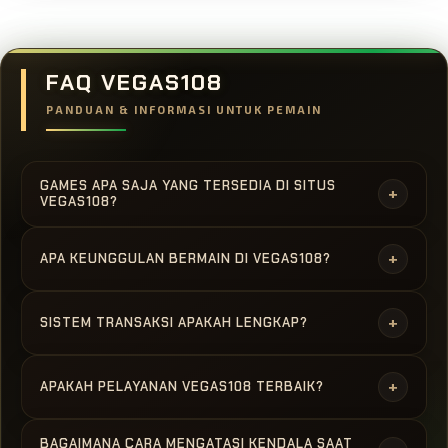
FAQ VEGAS108
PANDUAN & INFORMASI UNTUK PEMAIN
GAMES APA SAJA YANG TERSEDIA DI SITUS
+
VEGAS108?
Main bersama VEGAS108 pastinya tawarkan game judi
+
APA KEUNGGULAN BERMAIN DI VEGAS108?
online lengkap. Mulai dari Slot, Casino, Sportsbook,
Arcade dan juga Togel pun tersedia.
Keunggulan utama VEGAS108 terletak pada
+
SISTEM TRANSAKSI APAKAH LENGKAP?
kemudahan akses, koleksi game slot gacor yang
lengkap, serta performa yang responsif. Hal ini
Semua Bank Tersedia disini dan Qris Pun Ada.
membuat proses bermain terasa lebih lancar dan
+
APAKAH PELAYANAN VEGAS108 TERBAIK?
nyaman.
Sudah Pasti Ya, VEGAS108 Terkenal di Indonesia
BAGAIMANA CARA MENGATASI KENDALA SAAT