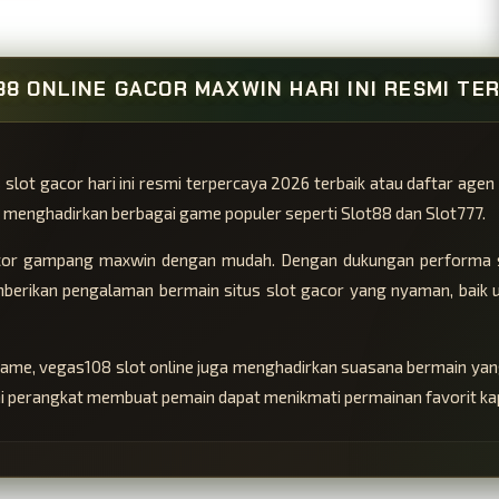
88 ONLINE GACOR MAXWIN HARI INI RESMI TE
s slot gacor hari ini resmi terpercaya 2026 terbaik atau daftar agen
ini menghadirkan berbagai game populer seperti Slot88 dan Slot777.
r gampang maxwin dengan mudah. Dengan dukungan performa ser
emberikan pengalaman bermain
situs slot gacor
yang nyaman, baik 
 game, vegas108
slot online
juga menghadirkan suasana bermain yang l
ai perangkat membuat pemain dapat menikmati permainan favorit kapa