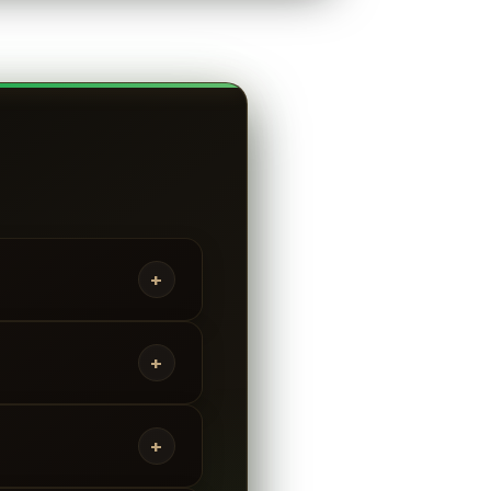
+
sino, Sportsbook, Arcade
+
or yang lengkap, serta
+
n.