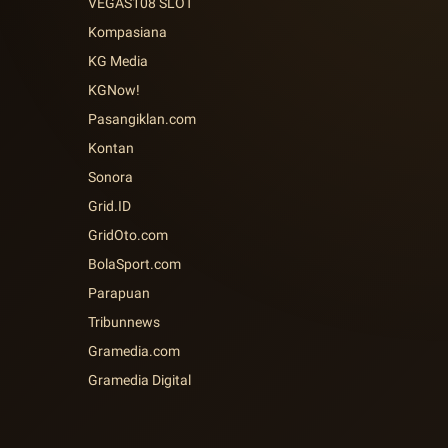
VEGAS108 SLOT
Kompasiana
KG Media
KGNow!
Pasangiklan.com
Kontan
Sonora
Grid.ID
GridOto.com
BolaSport.com
Parapuan
Tribunnews
Gramedia.com
Gramedia Digital