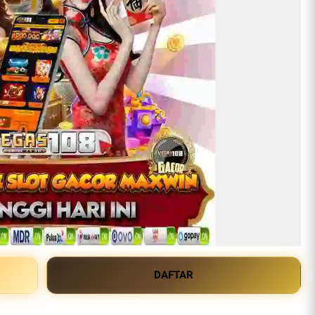
DAFTAR