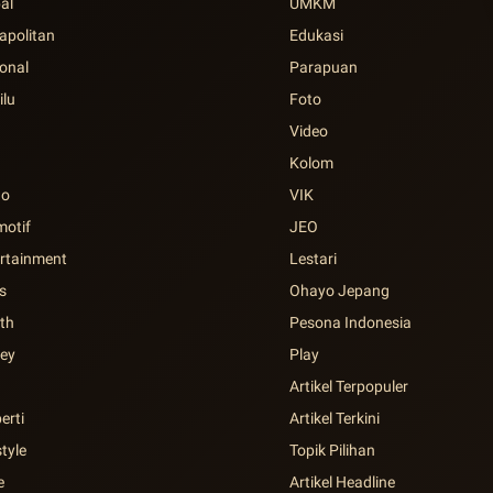
al
UMKM
apolitan
Edukasi
onal
Parapuan
lu
Foto
Video
Kolom
no
VIK
otif
JEO
rtainment
Lestari
s
Ohayo Jepang
th
Pesona Indonesia
ey
Play
Artikel Terpopuler
erti
Artikel Terkini
style
Topik Pilihan
e
Artikel Headline