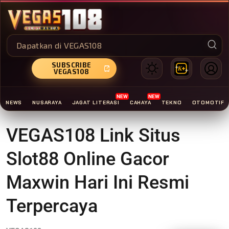
SUBSCRIBE
VEGAS108
NEWS
NUSARAYA
JAGAT LITERASI
CAHAYA
TEKNO
OTOMOTIF
Membership VEGAS108
VEGAS108 Link Situs
Slot88 Online Gacor
Maxwin Hari Ini Resmi
Terpercaya