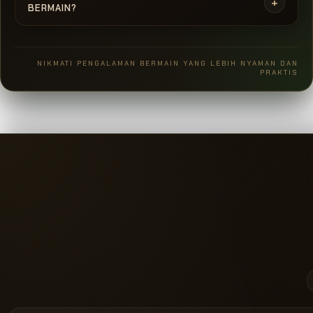
+
Karena Servicenya yang Sangat Cepat, Tanggap dan
BERMAIN?
Ramah.
Jika mengalami kendala saat menggunakan layanan,
pemain dapat menghubungi tim dukungan yang
NIKMATI PENGALAMAN BERMAIN YANG LEBIH NYAMAN DAN
tersedia melalui fitur live chat atau layanan bantuan
PRAKTIS
lainnya. Tim support siap membantu memberikan
solusi secara cepat dan tepat.