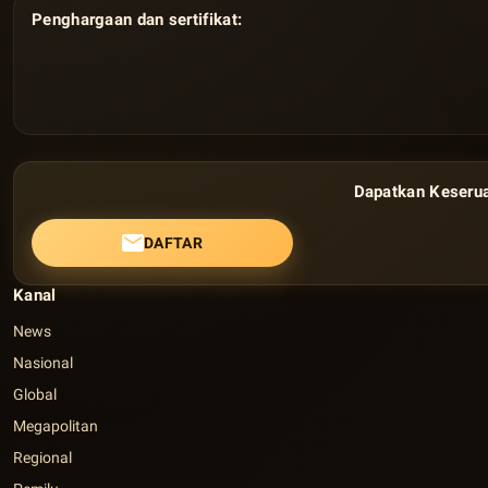
Penghargaan dan sertifikat:
Dapatkan Keseru
DAFTAR
Kanal
News
Nasional
Global
Megapolitan
Regional