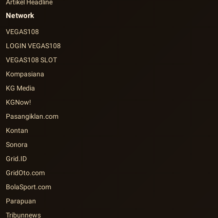
Artikel Headline
Network
VEGAS108
LOGIN VEGAS108
VEGAS108 SLOT
Kompasiana
KG Media
KGNow!
Pasangiklan.com
Kontan
Sonora
Grid.ID
GridOto.com
BolaSport.com
Parapuan
Tribunnews