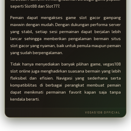
ini
yang lebih sant
seperti Slot88 dan Slot777.
membuat
nyaman, dan
pengalaman
cocok untuk
Pemain dapat mengakses game slot gacor gampang
bermain
berbagai tipe
menjadi
pemain.
maxwin dengan mudah. Dengan dukungan performa server
lebih praktis
yang stabil, setiap sesi permainan dapat berjalan lebih
setiap hari.
lancar sehingga memberikan pengalaman bermain
situs
slot gacor
yang nyaman, baik untuk pemula maupun pemain
yang sudah berpengalaman.
Tidak hanya menyediakan banyak pilihan game, vegas108
slot online
juga menghadirkan suasana bermain yang lebih
fleksibel dan efisien. Navigasi yang sederhana serta
kompatibilitas di berbagai perangkat membuat pemain
dapat menikmati permainan favorit kapan saja tanpa
kendala berarti.
VEGAS108 OFFICIAL