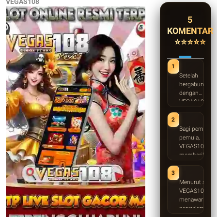
VEGAS108
5
KOMENTAR
⭐⭐⭐⭐⭐
1
Setelah
bergabung
dengan
VEGAS108,
saya
merasakan
2
suasana
Bagi pemain
bermain yang
pemula,
lebih menarik
VEGAS108
dan tidak
memberikan
membosankan
pengalaman
Pilihan game
awal yang
3
yang tersedia
cukup ramah
Menurut saya,
cukup lengkap
dan mudah
VEGAS108
tampilannya
dipahami.
menawarkan
nyaman dilihat
Proses
pengalaman
dan setiap
bermain