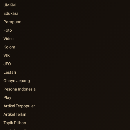
UMKM
Edukasi
Parapuan
Foto
Video
Kolom
VIK
JEO
Lestari
Ohayo Jepang
Pesona Indonesia
Play
Artikel Terpopuler
Artikel Terkini
Topik Pilihan