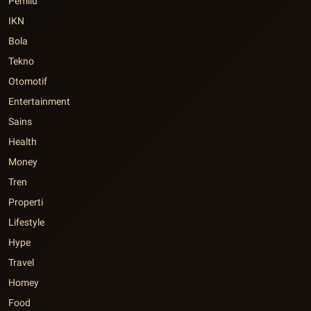
Pemilu
IKN
Bola
Tekno
Otomotif
Entertainment
Sains
Health
Money
Tren
Properti
Lifestyle
Hype
Travel
Homey
Food