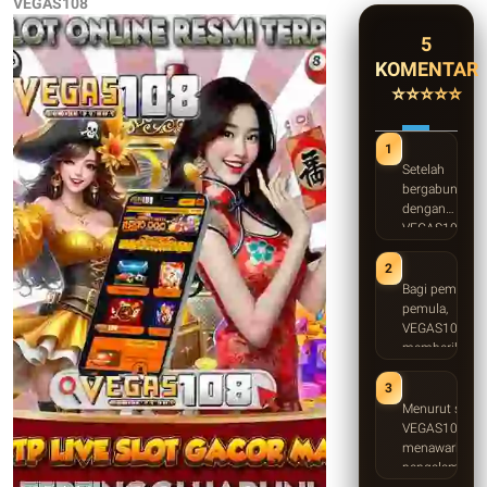
VEGAS108
5
KOMENTAR
⭐⭐⭐⭐⭐
1
Setelah
bergabung
dengan
VEGAS108,
saya
merasakan
2
suasana
Bagi pemain
bermain yang
pemula,
lebih menarik
VEGAS108
dan tidak
memberikan
membosankan
pengalaman
Pilihan game
awal yang
3
yang tersedia
cukup ramah
Menurut saya,
cukup lengkap
dan mudah
VEGAS108
tampilannya
dipahami.
menawarkan
nyaman dilihat
Proses
pengalaman
dan setiap
bermain