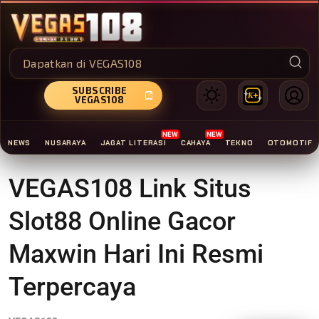
SUBSCRIBE
VEGAS108
NEWS
NUSARAYA
JAGAT LITERASI
CAHAYA
TEKNO
OTOMOTIF
Membership VEGAS108
VEGAS108 Link Situs
Slot88 Online Gacor
Maxwin Hari Ini Resmi
Terpercaya