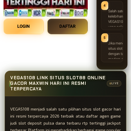
bermain slot
putaran terasa
terasa
online yang
4
lebih seru
sederhana,
konsisten dan
Salah satu
untuk diikuti.
navigasinya
menyenangka
kelebihan
Tidak sedikit
jelas, dan
Setiap sesi
VEGAS108
pemain yang
pilihan
LOGIN
DAFTAR
permainan
yang paling
menjadikan
permainannya
terasa hidup
terasa
situs ini
cocok untuk
karena banyak
adalah
5
sebagai salah
yang baru
pilihan game
kemudahan
Jika mencari
satu referensi
ingin
populer yang
akses dan
situs slot onli
utama untuk
mengenal
bisa dicoba,
tampilan
dengan tampil
bermain slot
dunia slot
sehingga
situs yang
modern dan
online.
online dengan
pemain tidak
responsif.
pilihan
lebih nyaman.
cepat bosan
Baik
permainan ya
saat menikmat
dimainkan
beragam,
VEGAS108 LINK SITUS SLOT88 ONLINE
permainan
lewat
VEGAS108 bis
GACOR MAXWIN HARI INI RESMI
LIVE
favorit mereka
perangkat
menjadi salah
TERPERCAYA
mobile
satu opsi yang
maupun
patut
desktop,
dipertimbangk
semuanya
Selain mudah
VEGAS108
menjadi salah satu pilihan situs slot gacor hari
tetap
digunakan, sit
ini resmi terpercaya 2026 terbaik atau daftar agen game
nyaman
ini juga
digunakan.
menghadirkan
judi slot deposit pulsa dana terbaru rtp tertinggi jackpot
Hal seperti
suasana berm
terbesar. Platform ini menghadirkan berbagai game populer