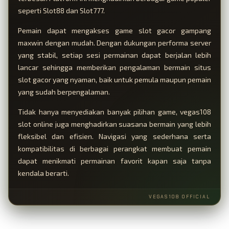
ini
yang lebih sant
seperti Slot88 dan Slot777.
membuat
nyaman, dan
pengalaman
cocok untuk
Pemain dapat mengakses game slot gacor gampang
bermain
berbagai tipe
menjadi
pemain.
maxwin dengan mudah. Dengan dukungan performa server
lebih praktis
yang stabil, setiap sesi permainan dapat berjalan lebih
setiap hari.
lancar sehingga memberikan pengalaman bermain
situs
slot gacor
yang nyaman, baik untuk pemula maupun pemain
yang sudah berpengalaman.
Tidak hanya menyediakan banyak pilihan game, vegas108
slot online
juga menghadirkan suasana bermain yang lebih
fleksibel dan efisien. Navigasi yang sederhana serta
kompatibilitas di berbagai perangkat membuat pemain
dapat menikmati permainan favorit kapan saja tanpa
kendala berarti.
VEGAS108 OFFICIAL