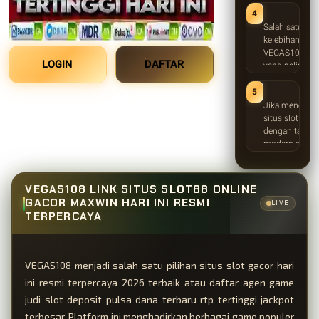
bermain slot
putaran terasa
terasa
online yang
4
lebih seru
sederhana,
konsisten dan
Salah satu
untuk diikuti.
navigasinya
menyenangka
kelebihan
Tidak sedikit
jelas, dan
Setiap sesi
VEGAS108
pemain yang
pilihan
LOGIN
DAFTAR
permainan
yang paling
menjadikan
permainannya
terasa hidup
terasa
situs ini
cocok untuk
karena banyak
adalah
5
sebagai salah
yang baru
pilihan game
kemudahan
Jika mencari
satu referensi
ingin
populer yang
akses dan
situs slot onli
utama untuk
mengenal
bisa dicoba,
tampilan
dengan tampil
bermain slot
dunia slot
sehingga
situs yang
modern dan
online.
online dengan
pemain tidak
responsif.
pilihan
lebih nyaman.
cepat bosan
Baik
permainan ya
saat menikmat
dimainkan
beragam,
VEGAS108 LINK SITUS SLOT88 ONLINE
permainan
lewat
VEGAS108 bis
GACOR MAXWIN HARI INI RESMI
LIVE
favorit mereka
perangkat
menjadi salah
TERPERCAYA
mobile
satu opsi yang
maupun
patut
desktop,
dipertimbangk
semuanya
Selain mudah
VEGAS108
menjadi salah satu pilihan situs slot gacor hari
tetap
digunakan, sit
ini resmi terpercaya 2026 terbaik atau daftar agen game
nyaman
ini juga
digunakan.
menghadirkan
judi slot deposit pulsa dana terbaru rtp tertinggi jackpot
Hal seperti
suasana berm
terbesar. Platform ini menghadirkan berbagai game populer