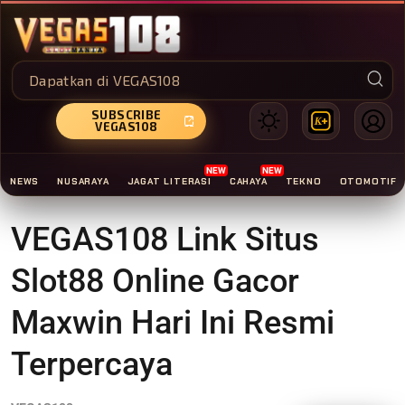
SUBSCRIBE
VEGAS108
NEWS
NUSARAYA
JAGAT LITERASI
CAHAYA
TEKNO
OTOMOTIF
Membership VEGAS108
VEGAS108 Link Situs
Slot88 Online Gacor
Maxwin Hari Ini Resmi
Terpercaya