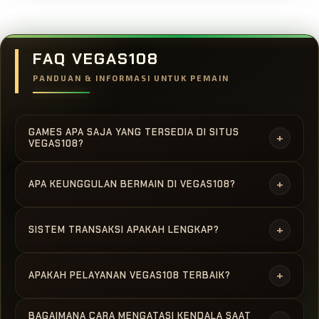
FAQ VEGAS108
PANDUAN & INFORMASI UNTUK PEMAIN
GAMES APA SAJA YANG TERSEDIA DI SITUS
+
VEGAS108?
Main bersama VEGAS108 pastinya tawarkan game judi
+
APA KEUNGGULAN BERMAIN DI VEGAS108?
online lengkap. Mulai dari Slot, Casino, Sportsbook,
Arcade dan juga Togel pun tersedia.
Keunggulan utama VEGAS108 terletak pada
+
SISTEM TRANSAKSI APAKAH LENGKAP?
kemudahan akses, koleksi game slot gacor yang
lengkap, serta performa yang responsif. Hal ini
Semua Bank Tersedia disini dan Qris Pun Ada.
membuat proses bermain terasa lebih lancar dan
+
APAKAH PELAYANAN VEGAS108 TERBAIK?
nyaman.
Sudah Pasti Ya, VEGAS108 Terkenal di Indonesia
BAGAIMANA CARA MENGATASI KENDALA SAAT