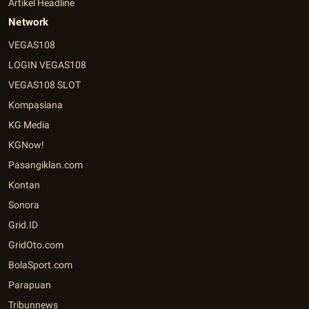
Artikel Headline
Network
VEGAS108
LOGIN VEGAS108
VEGAS108 SLOT
Kompasiana
KG Media
KGNow!
Pasangiklan.com
Kontan
Sonora
Grid.ID
GridOto.com
BolaSport.com
Parapuan
Tribunnews