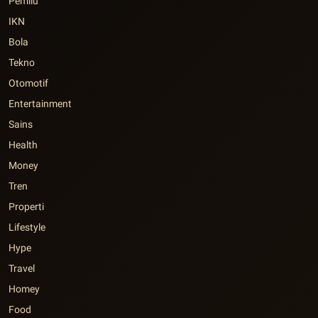
Pemilu
IKN
Bola
Tekno
Otomotif
Entertainment
Sains
Health
Money
Tren
Properti
Lifestyle
Hype
Travel
Homey
Food