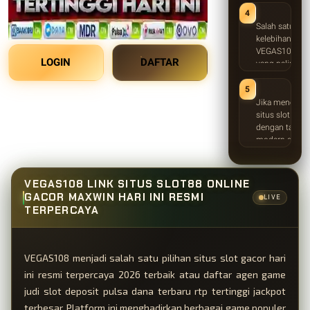
bermain slot
putaran terasa
terasa
online yang
4
lebih seru
sederhana,
konsisten dan
Salah satu
untuk diikuti.
navigasinya
menyenangka
kelebihan
Tidak sedikit
jelas, dan
Setiap sesi
VEGAS108
pemain yang
pilihan
LOGIN
DAFTAR
permainan
yang paling
menjadikan
permainannya
terasa hidup
terasa
situs ini
cocok untuk
karena banyak
adalah
5
sebagai salah
yang baru
pilihan game
kemudahan
Jika mencari
satu referensi
ingin
populer yang
akses dan
situs slot onli
utama untuk
mengenal
bisa dicoba,
tampilan
dengan tampil
bermain slot
dunia slot
sehingga
situs yang
modern dan
online.
online dengan
pemain tidak
responsif.
pilihan
lebih nyaman.
cepat bosan
Baik
permainan ya
saat menikmat
dimainkan
beragam,
VEGAS108 LINK SITUS SLOT88 ONLINE
permainan
lewat
VEGAS108 bis
GACOR MAXWIN HARI INI RESMI
LIVE
favorit mereka
perangkat
menjadi salah
TERPERCAYA
mobile
satu opsi yang
maupun
patut
desktop,
dipertimbangk
semuanya
Selain mudah
VEGAS108
menjadi salah satu pilihan situs slot gacor hari
tetap
digunakan, sit
ini resmi terpercaya 2026 terbaik atau daftar agen game
nyaman
ini juga
digunakan.
menghadirkan
judi slot deposit pulsa dana terbaru rtp tertinggi jackpot
Hal seperti
suasana berm
terbesar. Platform ini menghadirkan berbagai game populer