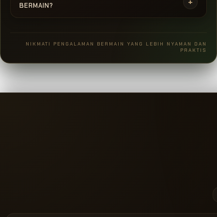
+
Karena Servicenya yang Sangat Cepat, Tanggap dan
BERMAIN?
Ramah.
Jika mengalami kendala saat menggunakan layanan,
pemain dapat menghubungi tim dukungan yang
NIKMATI PENGALAMAN BERMAIN YANG LEBIH NYAMAN DAN
tersedia melalui fitur live chat atau layanan bantuan
PRAKTIS
lainnya. Tim support siap membantu memberikan
solusi secara cepat dan tepat.