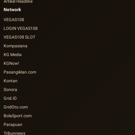
Artikel Headline
Network
VEGAS108
LOGIN VEGAS108
VEGAS108 SLOT
Kompasiana
KG Media
KGNow!
Pasangiklan.com
Kontan
Sonora
Grid.ID
GridOto.com
BolaSport.com
Parapuan
Tribunnews