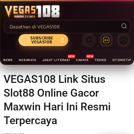
SUBSCRIBE
VEGAS108
NEWS
NUSARAYA
JAGAT LITERASI
CAHAYA
TEKNO
OTOMOTIF
Membership VEGAS108
VEGAS108 Link Situs
Slot88 Online Gacor
Maxwin Hari Ini Resmi
Terpercaya