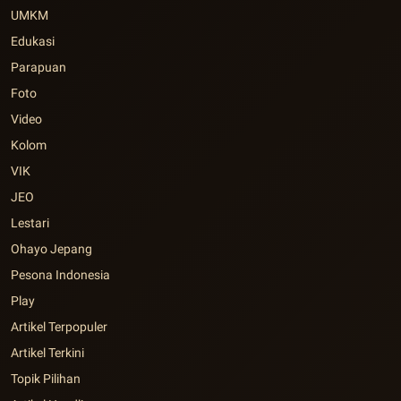
UMKM
Edukasi
Parapuan
Foto
Video
Kolom
VIK
JEO
Lestari
Ohayo Jepang
Pesona Indonesia
Play
Artikel Terpopuler
Artikel Terkini
Topik Pilihan