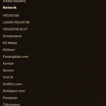
Artikel Headline
Network
VEGAS108
LOGIN VEGAS108
VEGAS108 SLOT
Kompasiana
KG Media
KGNow!
Pasangiklan.com
Kontan
Sonora
Grid.ID
GridOto.com
BolaSport.com
Parapuan
Tribunnews