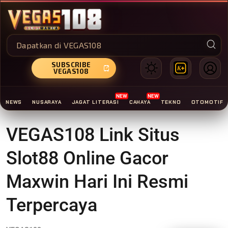
SUBSCRIBE
VEGAS108
NEWS
NUSARAYA
JAGAT LITERASI
CAHAYA
TEKNO
OTOMOTIF
Membership VEGAS108
VEGAS108 Link Situs
Slot88 Online Gacor
Maxwin Hari Ini Resmi
Terpercaya