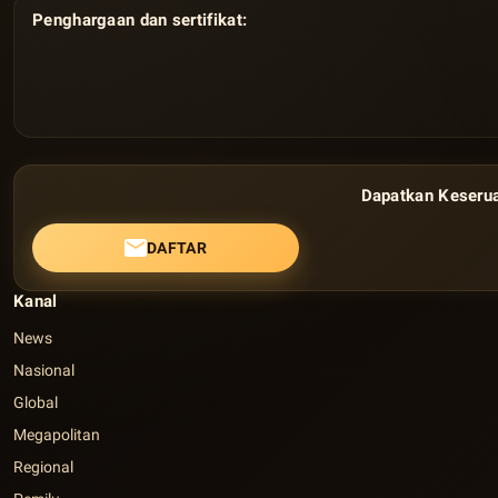
Penghargaan dan sertifikat:
Dapatkan Keseru
DAFTAR
Kanal
News
Nasional
Global
Megapolitan
Regional