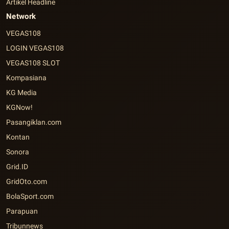
Artikel Headline
Network
VEGAS108
LOGIN VEGAS108
VEGAS108 SLOT
Kompasiana
KG Media
KGNow!
Pasangiklan.com
Kontan
Sonora
Grid.ID
GridOto.com
BolaSport.com
Parapuan
Tribunnews