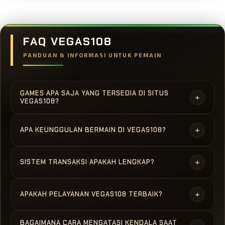
FAQ VEGAS108
PANDUAN & INFORMASI UNTUK PEMAIN
GAMES APA SAJA YANG TERSEDIA DI SITUS
+
VEGAS108?
Main bersama VEGAS108 pastinya tawarkan game judi
+
APA KEUNGGULAN BERMAIN DI VEGAS108?
online lengkap. Mulai dari Slot, Casino, Sportsbook,
Arcade dan juga Togel pun tersedia.
Keunggulan utama VEGAS108 terletak pada
+
SISTEM TRANSAKSI APAKAH LENGKAP?
kemudahan akses, koleksi game slot gacor yang
lengkap, serta performa yang responsif. Hal ini
Semua Bank Tersedia disini dan Qris Pun Ada.
membuat proses bermain terasa lebih lancar dan
+
APAKAH PELAYANAN VEGAS108 TERBAIK?
nyaman.
Sudah Pasti Ya, VEGAS108 Terkenal di Indonesia
BAGAIMANA CARA MENGATASI KENDALA SAAT