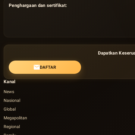
Penghargaan dan sertifikat:
Dapatkan Keseru
DAFTAR
Kanal
News
Nasional
Global
Megapolitan
Regional