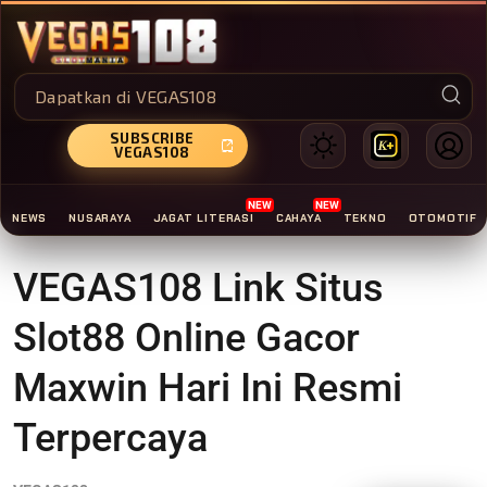
SUBSCRIBE
VEGAS108
NEWS
NUSARAYA
JAGAT LITERASI
CAHAYA
TEKNO
OTOMOTIF
Membership VEGAS108
VEGAS108 Link Situs
Slot88 Online Gacor
Maxwin Hari Ini Resmi
Terpercaya