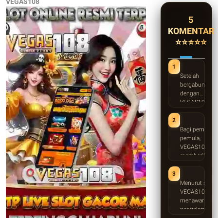
VEGAS108
5
KOMENTAR
⭐⭐⭐⭐⭐
1
Setelah
bergabung
dengan
VEGAS108,
saya
merasakan
2
suasana
Bagi pemain
bermain yang
pemula,
lebih menarik
VEGAS108
dan tidak
memberikan
membosankan
pengalaman
Pilihan game
awal yang
3
yang tersedia
cukup ramah
Menurut saya,
cukup lengkap
dan mudah
VEGAS108
tampilannya
dipahami.
menawarkan
nyaman dilihat
Proses
pengalaman
dan setiap
bermain