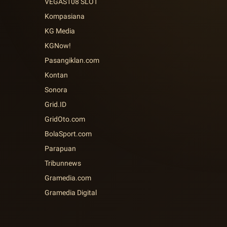
VEGAS108 SLOT
Kompasiana
KG Media
KGNow!
Pasangiklan.com
Kontan
Sonora
Grid.ID
GridOto.com
BolaSport.com
Parapuan
Tribunnews
Gramedia.com
Gramedia Digital