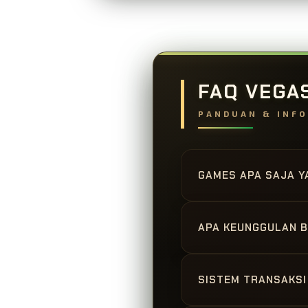
FAQ VEGA
PANDUAN & INF
GAMES APA SAJA Y
Main bersama VEGAS10
APA KEUNGGULAN B
dan juga Togel pun te
Keunggulan utama V
SISTEM TRANSAKSI
performa yang respon