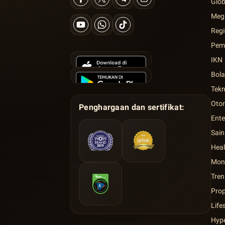
Glob
Meg
Regi
Pemi
IKN
Bola
Tek
Otom
Penghargaan dan sertifikat:
Ente
Sain
Heal
Mon
Tren
Prop
Life
Hyp