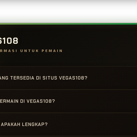
S108
ORMASI UNTUK PEMAIN
ANG TERSEDIA DI SITUS VEGAS108?
8 pastinya tawarkan game judi online lengkap. Mulai dari Slot, Ca
ERMAIN DI VEGAS108?
rsedia.
EGAS108 terletak pada kemudahan akses, koleksi game slot gac
 APAKAH LENGKAP?
sif. Hal ini membuat proses bermain terasa lebih lancar dan nyama