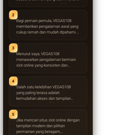
dan tidak membosankan. Pilihan
game yang tersedia cukup lengkap,
2
tampilannya nyaman dilihat, dan
Bagi pemain pemula, VEGAS108
setiap putaran terasa lebih seru
memberikan pengalaman awal yang
untuk diikuti. Tidak sedikit pemain
cukup ramah dan mudah dipahami.
yang menjadikan situs ini sebagai
Proses bermain terasa sederhana,
salah satu referensi utama untuk
navigasinya jelas, dan pilihan
bermain slot online.
3
permainannya cocok untuk yang baru
Menurut saya, VEGAS108
ingin mengenal dunia slot online
menawarkan pengalaman bermain
dengan lebih nyaman.
slot online yang konsisten dan
menyenangkan. Setiap sesi
permainan terasa hidup karena
4
banyak pilihan game populer yang
Salah satu kelebihan VEGAS108
bisa dicoba, sehingga pemain tidak
yang paling terasa adalah
cepat bosan saat menikmati
kemudahan akses dan tampilan
permainan favorit mereka.
situs yang responsif. Baik dimainkan
lewat perangkat mobile maupun
5
desktop, semuanya tetap nyaman
Jika mencari situs slot online dengan
digunakan. Hal seperti ini membuat
tampilan modern dan pilihan
pengalaman bermain menjadi lebih
permainan yang beragam,
praktis setiap hari.