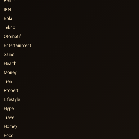
Pemilu
IKN
Bola
Tekno
Otomotif
Entertainment
Sains
Health
Money
Tren
Properti
Lifestyle
Hype
Travel
Homey
Food