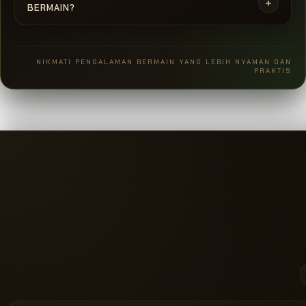
+
Karena Servicenya yang Sangat Cepat, Tanggap dan
BERMAIN?
Ramah.
Jika mengalami kendala saat menggunakan layanan,
pemain dapat menghubungi tim dukungan yang
NIKMATI PENGALAMAN BERMAIN YANG LEBIH NYAMAN DAN
tersedia melalui fitur live chat atau layanan bantuan
PRAKTIS
lainnya. Tim support siap membantu memberikan
solusi secara cepat dan tepat.