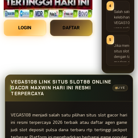
bermain slot
putaran terasa
terasa
online yang
4
lebih seru
sederhana,
konsisten dan
Salah satu
untuk diikuti.
navigasinya
menyenangka
kelebihan
Tidak sedikit
jelas, dan
Setiap sesi
VEGAS108
pemain yang
pilihan
LOGIN
DAFTAR
permainan
yang paling
menjadikan
permainannya
terasa hidup
terasa
situs ini
cocok untuk
karena banyak
adalah
5
sebagai salah
yang baru
pilihan game
kemudahan
Jika mencari
satu referensi
ingin
populer yang
akses dan
situs slot onli
utama untuk
mengenal
bisa dicoba,
tampilan
dengan tampil
bermain slot
dunia slot
sehingga
situs yang
modern dan
online.
online dengan
pemain tidak
responsif.
pilihan
lebih nyaman.
cepat bosan
Baik
permainan ya
saat menikmat
dimainkan
beragam,
VEGAS108 LINK SITUS SLOT88 ONLINE
permainan
lewat
VEGAS108 bis
GACOR MAXWIN HARI INI RESMI
LIVE
favorit mereka
perangkat
menjadi salah
TERPERCAYA
mobile
satu opsi yang
maupun
patut
desktop,
dipertimbangk
semuanya
Selain mudah
VEGAS108
menjadi salah satu pilihan situs slot gacor hari
tetap
digunakan, sit
ini resmi terpercaya 2026 terbaik atau daftar agen game
nyaman
ini juga
digunakan.
menghadirkan
judi slot deposit pulsa dana terbaru rtp tertinggi jackpot
Hal seperti
suasana berm
terbesar. Platform ini menghadirkan berbagai game populer