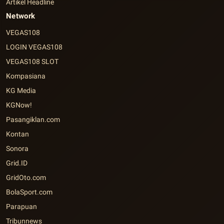
Artikel Headline
Network
VEGAS108
LOGIN VEGAS108
VEGAS108 SLOT
Kompasiana
KG Media
KGNow!
Pasangiklan.com
Kontan
Sonora
Grid.ID
GridOto.com
BolaSport.com
Parapuan
Tribunnews