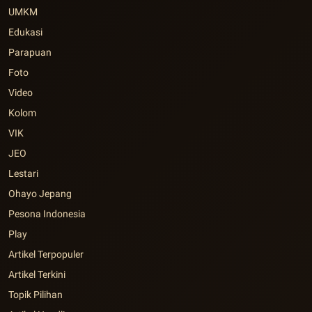
UMKM
Edukasi
Parapuan
Foto
Video
Kolom
VIK
JEO
Lestari
Ohayo Jepang
Pesona Indonesia
Play
Artikel Terpopuler
Artikel Terkini
Topik Pilihan