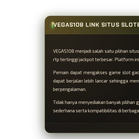
VEGAS108 LINK SITUS SLOT
VEGAS108
menjadi salah satu pilihan situ
rtp tertinggi jackpot terbesar. Platform 
Pemain dapat mengakses game slot gaco
dapat berjalan lebih lancar sehingga m
berpengalaman.
Tidak hanya menyediakan banyak pilihan
sederhana serta kompatibilitas di berbag