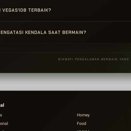
isini dan Qris Pun Ada.
 VEGAS108 TERBAIK?
S108 Terkenal di Indonesia Karena Servicenya yang Sangat Cepat, 
ENGATASI KENDALA SAAT BERMAIN?
dala saat menggunakan layanan, pemain dapat menghubungi tim 
hat atau layanan bantuan lainnya. Tim support siap membantu member
NIKMATI PENGALAMAN BERMAIN YANG 
al
s
Homey
onal
Food