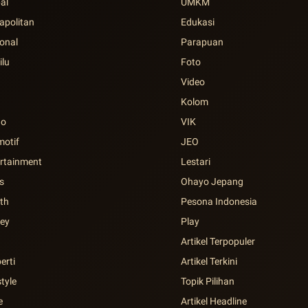
al
UMKM
apolitan
Edukasi
onal
Parapuan
lu
Foto
Video
Kolom
no
VIK
otif
JEO
rtainment
Lestari
s
Ohayo Jepang
th
Pesona Indonesia
ey
Play
Artikel Terpopuler
erti
Artikel Terkini
style
Topik Pilihan
e
Artikel Headline