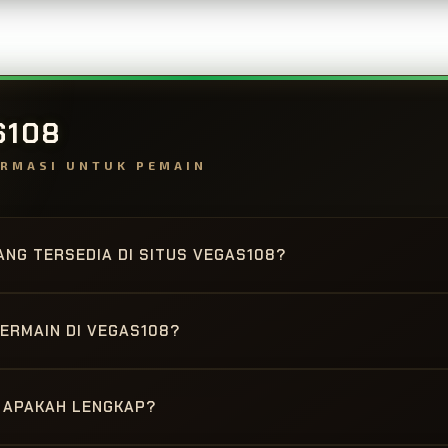
S108
ORMASI UNTUK PEMAIN
ANG TERSEDIA DI SITUS VEGAS108?
8 pastinya tawarkan game judi online lengkap. Mulai dari Slot, Ca
ERMAIN DI VEGAS108?
rsedia.
EGAS108 terletak pada kemudahan akses, koleksi game slot gac
 APAKAH LENGKAP?
sif. Hal ini membuat proses bermain terasa lebih lancar dan nyama