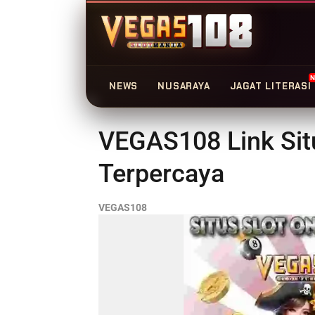
NEWS
NUSARAYA
JAGAT LITERASI
VEGAS108 Link Situ
Terpercaya
VEGAS108