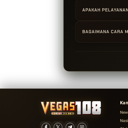
Semua Bank Tersedia d
APAKAH PELAYANAN
Sudah Pasti Ya, VEGA
BAGAIMANA CARA M
Jika mengalami ken
melalui fitur live c
dan tepat.
Kan
New
Nasi