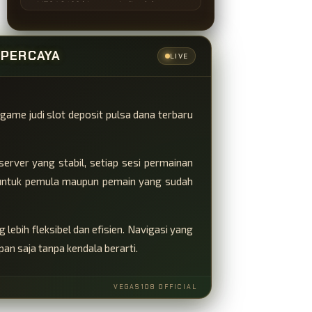
VEGAS108 bisa menjadi salah satu
opsi yang patut dipertimbangkan.
Selain mudah digunakan, situs ini
juga menghadirkan suasana bermain
RPERCAYA
LIVE
yang lebih santai, nyaman, dan cocok
untuk berbagai tipe pemain.
 game judi slot deposit pulsa dana terbaru
ver yang stabil, setiap sesi permainan
untuk pemula maupun pemain yang sudah
ebih fleksibel dan efisien. Navigasi yang
n saja tanpa kendala berarti.
VEGAS108 OFFICIAL