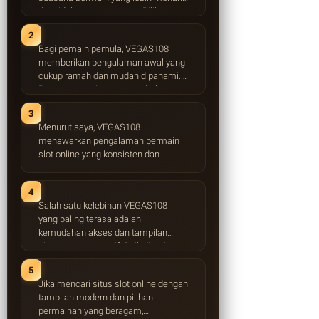
dan tidak membosankan. Pilihan
game yang tersedia cukup lengkap,
2
tampilannya nyaman dilihat, dan
Bagi pemain pemula, VEGAS108
setiap putaran terasa lebih seru
memberikan pengalaman awal yang
untuk diikuti. Tidak sedikit pemain
cukup ramah dan mudah dipahami.
yang menjadikan situs ini sebagai
Proses bermain terasa sederhana,
salah satu referensi utama untuk
navigasinya jelas, dan pilihan
bermain slot online.
3
permainannya cocok untuk yang baru
Menurut saya, VEGAS108
ingin mengenal dunia slot online
menawarkan pengalaman bermain
dengan lebih nyaman.
slot online yang konsisten dan
menyenangkan. Setiap sesi
permainan terasa hidup karena
4
banyak pilihan game populer yang
Salah satu kelebihan VEGAS108
bisa dicoba, sehingga pemain tidak
yang paling terasa adalah
cepat bosan saat menikmati
kemudahan akses dan tampilan
permainan favorit mereka.
situs yang responsif. Baik dimainkan
lewat perangkat mobile maupun
5
desktop, semuanya tetap nyaman
Jika mencari situs slot online dengan
digunakan. Hal seperti ini membuat
tampilan modern dan pilihan
pengalaman bermain menjadi lebih
permainan yang beragam,
praktis setiap hari.