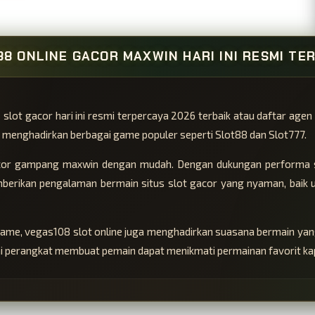
88 ONLINE GACOR MAXWIN HARI INI RESMI TE
s slot gacor hari ini resmi terpercaya 2026 terbaik atau daftar agen
ini menghadirkan berbagai game populer seperti Slot88 dan Slot777.
r gampang maxwin dengan mudah. Dengan dukungan performa ser
emberikan pengalaman bermain
situs slot gacor
yang nyaman, baik 
 game, vegas108
slot online
juga menghadirkan suasana bermain yang l
ai perangkat membuat pemain dapat menikmati permainan favorit kapa