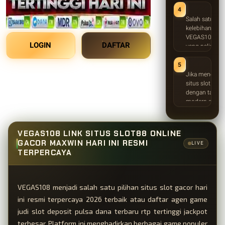
bermain slot
putaran terasa
terasa
online yang
4
lebih seru
sederhana,
konsisten dan
Salah satu
untuk diikuti.
navigasinya
menyenangka
kelebihan
Tidak sedikit
jelas, dan
Setiap sesi
VEGAS108
pemain yang
pilihan
LOGIN
DAFTAR
permainan
yang paling
menjadikan
permainannya
terasa hidup
terasa
situs ini
cocok untuk
karena banyak
adalah
5
sebagai salah
yang baru
pilihan game
kemudahan
Jika mencari
satu referensi
ingin
populer yang
akses dan
situs slot onli
utama untuk
mengenal
bisa dicoba,
tampilan
dengan tampil
bermain slot
dunia slot
sehingga
situs yang
modern dan
online.
online dengan
pemain tidak
responsif.
pilihan
lebih nyaman.
cepat bosan
Baik
permainan ya
saat menikmat
dimainkan
beragam,
VEGAS108 LINK SITUS SLOT88 ONLINE
permainan
lewat
VEGAS108 bis
GACOR MAXWIN HARI INI RESMI
LIVE
favorit mereka
perangkat
menjadi salah
TERPERCAYA
mobile
satu opsi yang
maupun
patut
desktop,
dipertimbangk
semuanya
Selain mudah
VEGAS108
menjadi salah satu pilihan situs slot gacor hari
tetap
digunakan, sit
ini resmi terpercaya 2026 terbaik atau daftar agen game
nyaman
ini juga
digunakan.
menghadirkan
judi slot deposit pulsa dana terbaru rtp tertinggi jackpot
Hal seperti
suasana berm
terbesar. Platform ini menghadirkan berbagai game populer