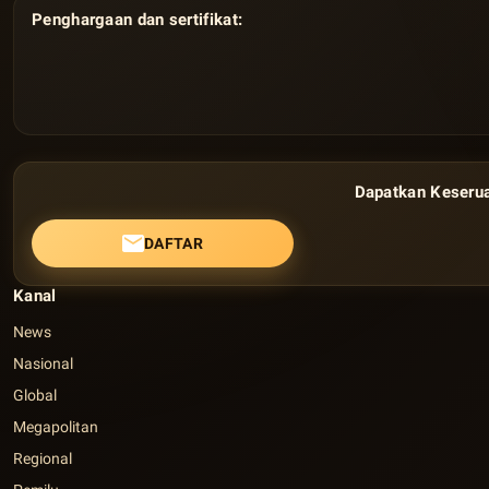
Penghargaan dan sertifikat:
Dapatkan Keseru
DAFTAR
Kanal
News
Nasional
Global
Megapolitan
Regional