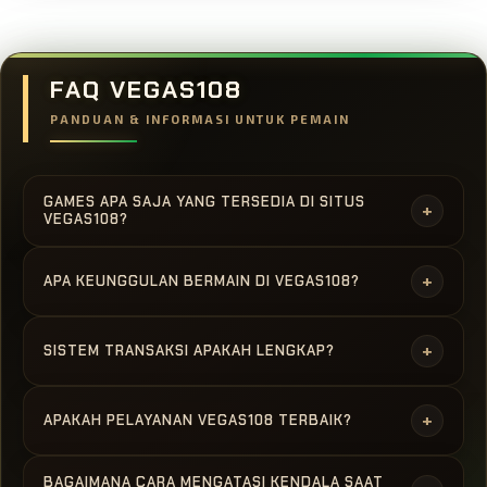
FAQ VEGAS108
PANDUAN & INFORMASI UNTUK PEMAIN
GAMES APA SAJA YANG TERSEDIA DI SITUS
+
VEGAS108?
Main bersama VEGAS108 pastinya tawarkan game judi
+
APA KEUNGGULAN BERMAIN DI VEGAS108?
online lengkap. Mulai dari Slot, Casino, Sportsbook,
Arcade dan juga Togel pun tersedia.
Keunggulan utama VEGAS108 terletak pada
+
SISTEM TRANSAKSI APAKAH LENGKAP?
kemudahan akses, koleksi game slot gacor yang
lengkap, serta performa yang responsif. Hal ini
Semua Bank Tersedia disini dan Qris Pun Ada.
membuat proses bermain terasa lebih lancar dan
+
APAKAH PELAYANAN VEGAS108 TERBAIK?
nyaman.
Sudah Pasti Ya, VEGAS108 Terkenal di Indonesia
BAGAIMANA CARA MENGATASI KENDALA SAAT