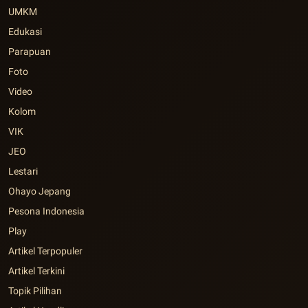
UMKM
Edukasi
Parapuan
Foto
Video
Kolom
VIK
JEO
Lestari
Ohayo Jepang
Pesona Indonesia
Play
Artikel Terpopuler
Artikel Terkini
Topik Pilihan