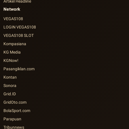
Artikel Headline
Network
VEGAS108
LOGIN VEGAS108
VEGAS108 SLOT
Kompasiana
KG Media
KGNow!
Pasangiklan.com
Kontan
Sonora
Grid.ID
GridOto.com
BolaSport.com
Parapuan
Tribunnews