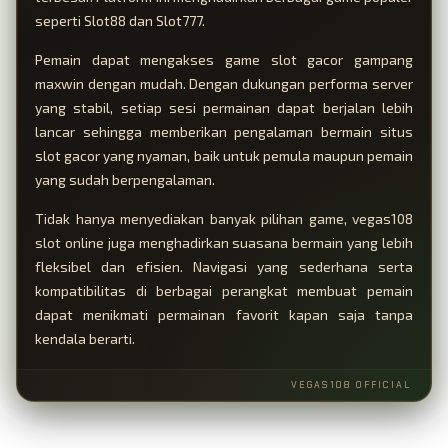
ini
yang lebih sant
seperti Slot88 dan Slot777.
membuat
nyaman, dan
pengalaman
cocok untuk
Pemain dapat mengakses game slot gacor gampang
bermain
berbagai tipe
menjadi
pemain.
maxwin dengan mudah. Dengan dukungan performa server
lebih praktis
yang stabil, setiap sesi permainan dapat berjalan lebih
setiap hari.
lancar sehingga memberikan pengalaman bermain
situs
slot gacor
yang nyaman, baik untuk pemula maupun pemain
yang sudah berpengalaman.
Tidak hanya menyediakan banyak pilihan game, vegas108
slot online
juga menghadirkan suasana bermain yang lebih
fleksibel dan efisien. Navigasi yang sederhana serta
kompatibilitas di berbagai perangkat membuat pemain
dapat menikmati permainan favorit kapan saja tanpa
kendala berarti.
VEGAS108 OFFICIAL