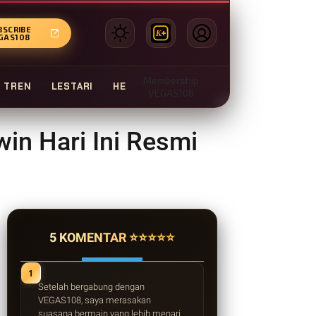
BSCRIBE
GAS108
Membership
TREN
LESTARI
HEALTH
MONEY
PROPERTI
ED
VEGAS108
in Hari Ini Resmi
5 KOMENTAR ⭐⭐⭐⭐⭐
1
Setelah bergabung dengan
VEGAS108, saya merasakan
suasana bermain yang lebih menarik