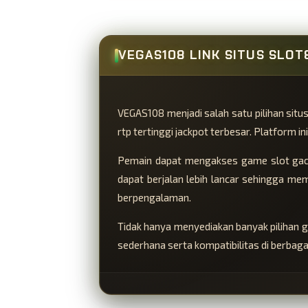
VEGAS108 LINK SITUS SLOT
VEGAS108
menjadi salah satu pilihan situ
rtp tertinggi jackpot terbesar. Platform 
Pemain dapat mengakses game slot gaco
dapat berjalan lebih lancar sehingga m
berpengalaman.
Tidak hanya menyediakan banyak pilihan
sederhana serta kompatibilitas di berbag