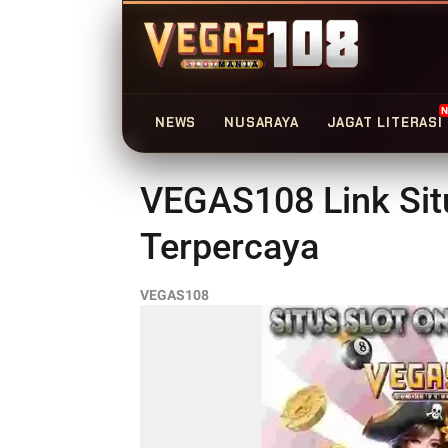
NEWS
NUSARAYA
JAGAT LITERASI
VEGAS108 Link Situ
Terpercaya
VEGAS108