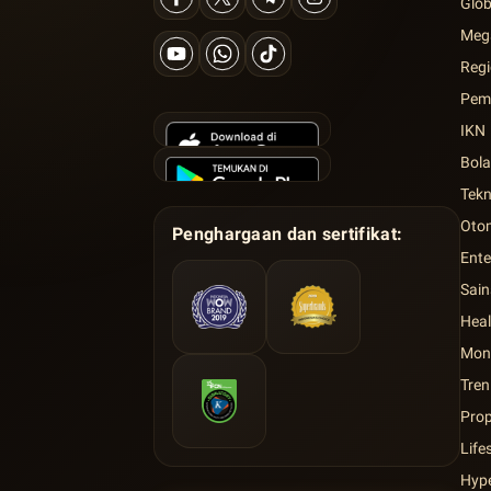
Glob
Meg
Regi
Pemi
IKN
Bola
Tek
Otom
Penghargaan dan sertifikat:
Ente
Sain
Heal
Mon
Tren
Prop
Life
Hyp