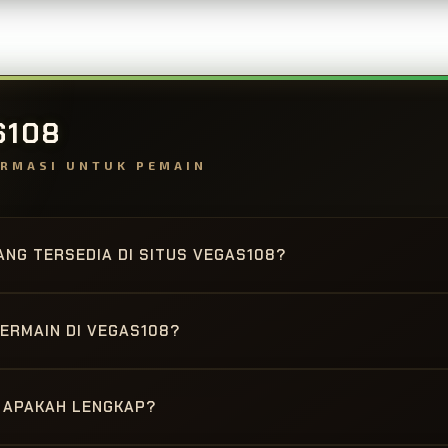
S108
ORMASI UNTUK PEMAIN
ANG TERSEDIA DI SITUS VEGAS108?
8 pastinya tawarkan game judi online lengkap. Mulai dari Slot, Ca
ERMAIN DI VEGAS108?
rsedia.
EGAS108 terletak pada kemudahan akses, koleksi game slot gac
 APAKAH LENGKAP?
sif. Hal ini membuat proses bermain terasa lebih lancar dan nyama