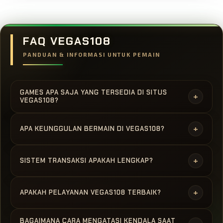
FAQ VEGAS108
PANDUAN & INFORMASI UNTUK PEMAIN
GAMES APA SAJA YANG TERSEDIA DI SITUS
+
VEGAS108?
Main bersama VEGAS108 pastinya tawarkan game judi
+
APA KEUNGGULAN BERMAIN DI VEGAS108?
online lengkap. Mulai dari Slot, Casino, Sportsbook,
Arcade dan juga Togel pun tersedia.
Keunggulan utama VEGAS108 terletak pada
+
SISTEM TRANSAKSI APAKAH LENGKAP?
kemudahan akses, koleksi game slot gacor yang
lengkap, serta performa yang responsif. Hal ini
Semua Bank Tersedia disini dan Qris Pun Ada.
membuat proses bermain terasa lebih lancar dan
+
APAKAH PELAYANAN VEGAS108 TERBAIK?
nyaman.
Sudah Pasti Ya, VEGAS108 Terkenal di Indonesia
BAGAIMANA CARA MENGATASI KENDALA SAAT