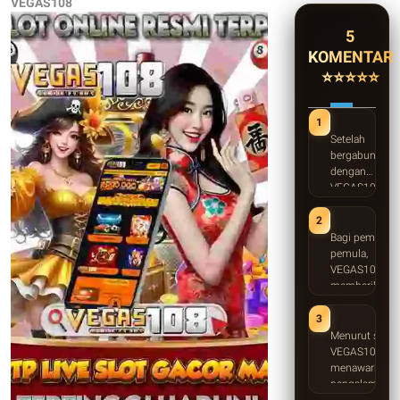
VEGAS108
5
KOMENTAR
⭐⭐⭐⭐⭐
1
Setelah
bergabung
dengan
VEGAS108,
saya
merasakan
2
suasana
Bagi pemain
bermain yang
pemula,
lebih menarik
VEGAS108
dan tidak
memberikan
membosankan
pengalaman
Pilihan game
awal yang
3
yang tersedia
cukup ramah
Menurut saya,
cukup lengkap
dan mudah
VEGAS108
tampilannya
dipahami.
menawarkan
nyaman dilihat
Proses
pengalaman
dan setiap
bermain