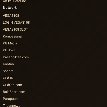
Artikel Headline
Network
VEGAS108
LOGIN VEGAS108
VEGAS108 SLOT
Kompasiana
KG Media
KGNow!
Pasangiklan.com
Kontan
Sonora
Grid.ID
GridOto.com
BolaSport.com
Parapuan
Tribunnews