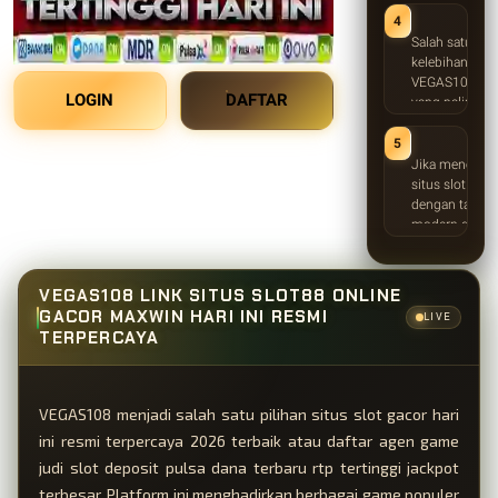
bermain slot
putaran terasa
terasa
online yang
4
lebih seru
sederhana,
konsisten dan
Salah satu
untuk diikuti.
navigasinya
menyenangka
kelebihan
Tidak sedikit
jelas, dan
Setiap sesi
VEGAS108
pemain yang
pilihan
LOGIN
DAFTAR
permainan
yang paling
menjadikan
permainannya
terasa hidup
terasa
situs ini
cocok untuk
karena banyak
adalah
5
sebagai salah
yang baru
pilihan game
kemudahan
Jika mencari
satu referensi
ingin
populer yang
akses dan
situs slot onli
utama untuk
mengenal
bisa dicoba,
tampilan
dengan tampil
bermain slot
dunia slot
sehingga
situs yang
modern dan
online.
online dengan
pemain tidak
responsif.
pilihan
lebih nyaman.
cepat bosan
Baik
permainan ya
saat menikmat
dimainkan
beragam,
VEGAS108 LINK SITUS SLOT88 ONLINE
permainan
lewat
VEGAS108 bis
GACOR MAXWIN HARI INI RESMI
LIVE
favorit mereka
perangkat
menjadi salah
TERPERCAYA
mobile
satu opsi yang
maupun
patut
desktop,
dipertimbangk
semuanya
Selain mudah
VEGAS108
menjadi salah satu pilihan situs slot gacor hari
tetap
digunakan, sit
ini resmi terpercaya 2026 terbaik atau daftar agen game
nyaman
ini juga
digunakan.
menghadirkan
judi slot deposit pulsa dana terbaru rtp tertinggi jackpot
Hal seperti
suasana berm
terbesar. Platform ini menghadirkan berbagai game populer