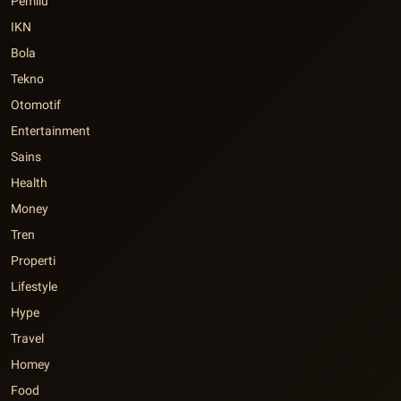
Pemilu
IKN
Bola
Tekno
Otomotif
Entertainment
Sains
Health
Money
Tren
Properti
Lifestyle
Hype
Travel
Homey
Food