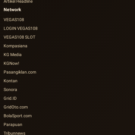
Artikel Headline
Network
VEGAS108
LOGIN VEGAS108
VEGAS108 SLOT
Kompasiana
KG Media
KGNow!
Pasangiklan.com
Kontan
Sonora
Grid.ID
GridOto.com
BolaSport.com
Parapuan
Tribunnews