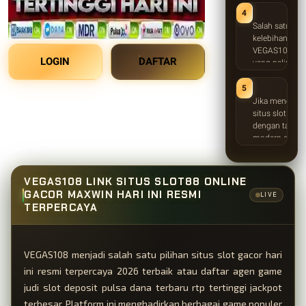
bermain slot
putaran terasa
terasa
online yang
4
lebih seru
sederhana,
konsisten dan
Salah satu
untuk diikuti.
navigasinya
menyenangka
kelebihan
Tidak sedikit
jelas, dan
Setiap sesi
VEGAS108
pemain yang
pilihan
LOGIN
DAFTAR
permainan
yang paling
menjadikan
permainannya
terasa hidup
terasa
situs ini
cocok untuk
karena banyak
adalah
5
sebagai salah
yang baru
pilihan game
kemudahan
Jika mencari
satu referensi
ingin
populer yang
akses dan
situs slot onli
utama untuk
mengenal
bisa dicoba,
tampilan
dengan tampil
bermain slot
dunia slot
sehingga
situs yang
modern dan
online.
online dengan
pemain tidak
responsif.
pilihan
lebih nyaman.
cepat bosan
Baik
permainan ya
saat menikmat
dimainkan
beragam,
VEGAS108 LINK SITUS SLOT88 ONLINE
permainan
lewat
VEGAS108 bis
GACOR MAXWIN HARI INI RESMI
LIVE
favorit mereka
perangkat
menjadi salah
TERPERCAYA
mobile
satu opsi yang
maupun
patut
desktop,
dipertimbangk
semuanya
Selain mudah
VEGAS108
menjadi salah satu pilihan situs slot gacor hari
tetap
digunakan, sit
ini resmi terpercaya 2026 terbaik atau daftar agen game
nyaman
ini juga
digunakan.
menghadirkan
judi slot deposit pulsa dana terbaru rtp tertinggi jackpot
Hal seperti
suasana berm
terbesar. Platform ini menghadirkan berbagai game populer