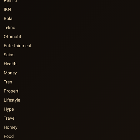
Pemilu
IKN
Bola
Tekno
Otomotif
Entertainment
Sains
Health
Money
Tren
Properti
Lifestyle
Hype
Travel
Homey
Food