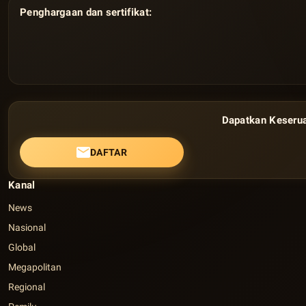
Penghargaan dan sertifikat:
Dapatkan Keseru
DAFTAR
Kanal
News
Nasional
Global
Megapolitan
Regional